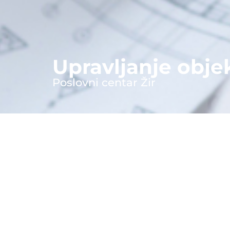
Upravljanje obje
Poslovni centar Žir