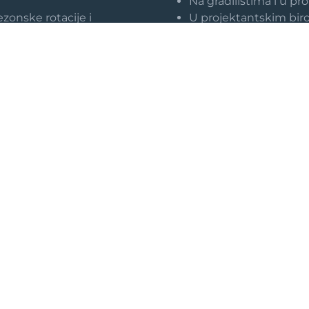
Na gradilištima i u 
ezonske rotacije i
U projektantskim biro
Uz podršku starijih kolega 
t
investicija
ade u firmi koja stoji iza
d je situacija izazovna.
Stabilnost domaće 
Kao 100% domaća firma, s
integritetom, nudimo:
Redovne prihode i si
Poštovanje radnih pra
Dugoročne karijere 
Mogućnosti internog 
Ovde se ostaje jer se vredi 