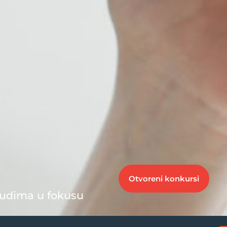
Otvoreni konkursi
judima u fokusu