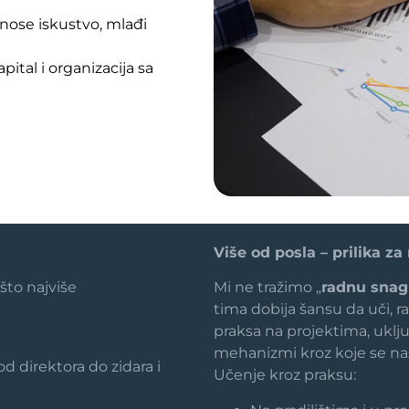
enose iskustvo, mlađi
tal i organizacija sa
Više od posla – prilika za
 što najviše
Mi ne tražimo „
radnu sna
tima dobija šansu da uči, r
praksa na projektima, uklj
mehanizmi kroz koje se naši 
 direktora do zidara i
Učenje kroz praksu: