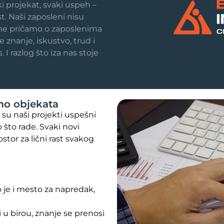
ki projekat, svaki uspeh –
t. Naši zaposleni nisu
 ne pričamo o zaposlenima
 znanje, iskustvo, trud i
 I razlog što iza nas stoje
mo objekata
su naši projekti uspešni
o što rade. Svaki novi
ostor za lični rast svakog
je i mesto za napredak,
i u birou, znanje se prenosi