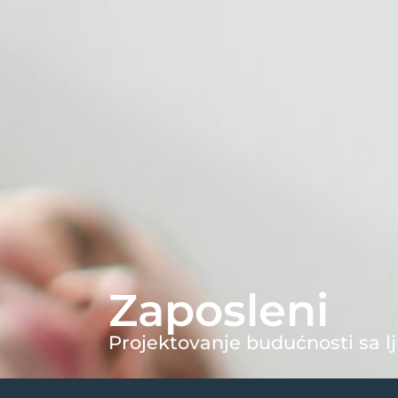
Zaposleni
Projektovanje budućnosti sa l