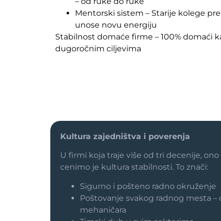
– od ruke do ruke
Mentorski sistem – Starije kolege pr
unose novu energiju
Stabilnost domaće firme – 100% domaći kapi
dugoročnim ciljevima
Kultura zajedništva i poverenja
U firmi koja traje više od tri decenije, ono
cenimo je kultura stabilnosti. To znači:
Sigurno i pošteno radno okruženje
Poštovanje svakog radnog mesta – od
mehaničara