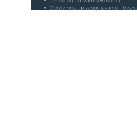
Timski duh u svim sektorima
Održiv pristup zapošljavanju – bez s
nesigurnosti
Otvorenost za dijalog, predloge i ras
Zaposleni G.P. Biro Inženjeringa znaju da r
svojih ljudi – i kad je posao zahtevan, i ka