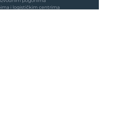
proizvodnim pogonima
ima i logističkim centrima
koji znaju da je znanje najjača
kompanije
a jasnom strukturom i
vlasničkim
gurnost zaposlenja
va i zakonskih okvira
umesto privremenih angažmana
napredovanja i sektorske
mobilnosti
ostati.