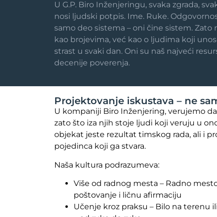
U G.P. Biro Inženjeringu, svaka zgrada, sva
nosi ljudski potpis. Ime. Ruke. Odgovornos
samo deo sistema – oni čine sistem. Zato
kao brojevima, već kao o ljudima koji unose
strast u svaki dan. Oni su naš najveći resurs.
decenije poverenja.
Projektovanje iskustava – ne sa
U kompaniji Biro Inženjering, verujemo da 
zato što iza njih stoje ljudi koji veruju u on
objekat jeste rezultat timskog rada, ali i pr
pojedinca koji ga stvara.
Naša kultura podrazumeva:
Više od radnog mesta – Radno mesto 
poštovanje i ličnu afirmaciju
Učenje kroz praksu – Bilo na terenu il