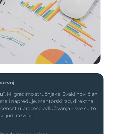
 razvoj
gu
“. Mi gradimo stručnjake. Svaki novi član
aste i napreduje. Mentorski rad, direktna
učenost u procese odlučivanja – sve su to
ljudi razvijaju.